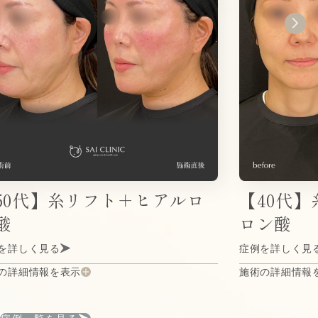
50代】糸リフト＋ヒアルロ
【40代
酸
ロン酸
を詳しく見る
症例を詳しく見
の詳細情報を表示
施術の詳細情報