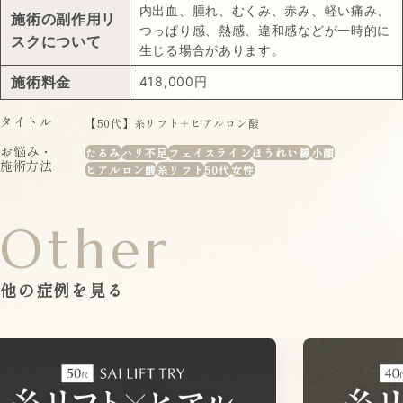
内出血、腫れ、むくみ、赤み、軽い痛み、
施術の副作用リ
つっぱり感、熱感、違和感などが一時的に
スクについて
生じる場合があります。
施術料金
418,000円
タイトル
【50代】糸リフト＋ヒアルロン酸
お悩み・
たるみ
ハリ不足
フェイスライン
ほうれい線
小顔
施術方法
ヒアルロン酸
糸リフト
50代
女性
Other
他の症例を見る