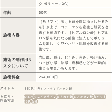
タ ボリューマXC）
年齢
50代
［糸リフト］溶ける糸を顔に挿入したるみ
を引き上げ、コラーゲンを産生し肌質を改
善する施術です。［ヒアルロン酸］ヒアル
施術内容
ロン酸を気になる部位に注入してボリュー
ムを出し、シワやハリ・肌質を改善する施
術です。
内出血、腫れ、むくみ、赤み、軽い痛み、
施術の副作用リ
つっぱり感、熱感、違和感などが一時的に
スクについて
生じる場合があります。
施術料金
264,000円
タイトル
【50代】糸リフト＋ヒアルロン酸
お悩み・
たるみ
フェイスライン
ほうれい線
ヒアルロン酸
糸リフト
施術方法
50代
女性