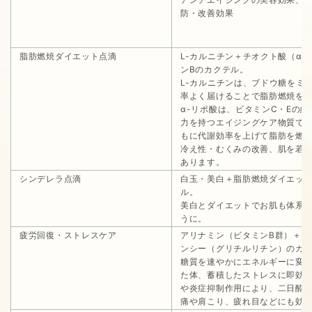
防・改善効果
脂肪燃焼ダイエット点滴
L-カルニチン＋チオクト酸（α
ンBのカクテル。
L-カルニチンは、ブドウ糖をミ
率よく届けることで脂肪燃焼を
α-リポ酸は、ビタミンC・Eの約
力を持つエイジングケア物質で、
もに代謝効率を上げて脂肪を燃
冷え性・むくみの改善、肌を若
あります。
シンデレラ点滴
白玉・美白＋脂肪燃焼ダイエッ
ル。
美白とダイエットでお肌も体系
うに。
疲労回復・ストレスケア
アリナミン（ビタミンB群）＋強
ンシー（グリチルリチン）のカ
糖質を速やかにエネルギーに変
た体、蓄積したストレスに即効
や炎症抑制作用により、二日酔
痛や肩こり、疲れ目などにも効