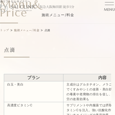
Menu&
糸リフトならサイクリへ
Price
MENU
施術メニュー/料金
>
>
トップ
施術メニュー/料金
点滴
点滴
プラン
内容
白玉・美白
主成分はグルタチオン。メラニ
でくすみやシミの改善・美白効
の毒素や老廃物の排出を促し、
労の改善効果も
高濃度ビタミンC
サプリメントや内服薬では摂取
タミンCを注入。強い抗酸化作用
アンチエイジングの美容効果、