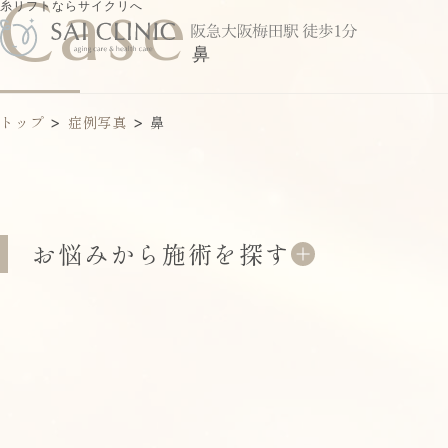
Case
糸リフトならサイクリへ
鼻
トップ
>
症例写真
>
鼻
お悩みから施術を探す